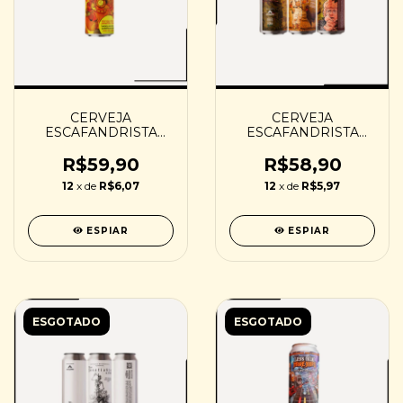
CERVEJA
CERVEJA
ESCAFANDRISTA
ESCAFANDRISTA
SUMMER
TWO BIRDS AND
ELETROHITS
ONE CUP - 473ML
R$59,90
R$58,90
SMOOTHIE STYLE
12
x de
R$6,07
12
x de
R$5,97
SOUR - 473ML
ESPIAR
ESPIAR
ESGOTADO
ESGOTADO