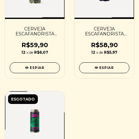
CERVEJA
CERVEJA
ESCAFANDRISTA
ESCAFANDRISTA
SWAMP MONSTER
NEON DEMONS -
WITH A HARD -
473ML
R$59,90
R$58,90
473ML
12
x de
R$6,07
12
x de
R$5,97
ESPIAR
ESPIAR
ESGOTADO