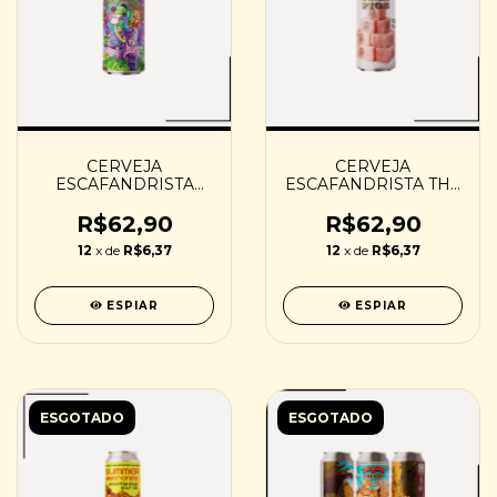
CERVEJA
CERVEJA
ESCAFANDRISTA
ESCAFANDRISTA THE
LICKING FROGS -
AMALGAMATION OF
473ML
PIGS - 473ML
R$62,90
R$62,90
12
x de
R$6,37
12
x de
R$6,37
ESPIAR
ESPIAR
ESGOTADO
ESGOTADO