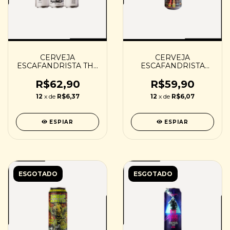
CERVEJA
CERVEJA
ESCAFANDRISTA THE
ESCAFANDRISTA
INSATIABLE KIND -
LESS TALK MORE
473ML
HOPS - 473ML
R$62,90
R$59,90
12
x de
R$6,37
12
x de
R$6,07
ESPIAR
ESPIAR
ESGOTADO
ESGOTADO