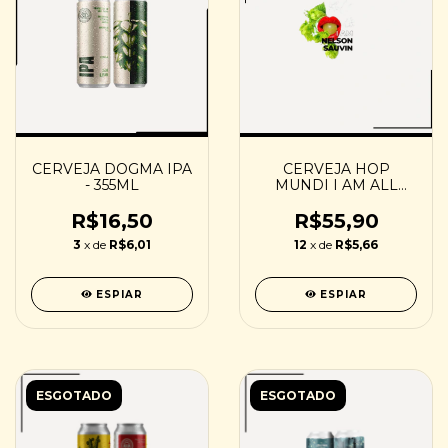
CERVEJA DOGMA IPA
CERVEJA HOP
- 355ML
MUNDI I AM ALL
NELSON - 473ML
R$16,50
R$55,90
3
x de
R$6,01
12
x de
R$5,66
ESPIAR
ESPIAR
ESGOTADO
ESGOTADO