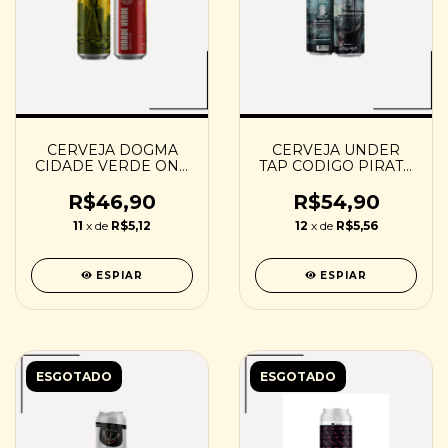
CERVEJA DOGMA
CERVEJA UNDER
CIDADE VERDE ONE
TAP CODIGO PIRATA
LOVE - 473ML
- 473ML
R$46,90
R$54,90
11
x de
R$5,12
12
x de
R$5,56
ESPIAR
ESPIAR
ESGOTADO
ESGOTADO