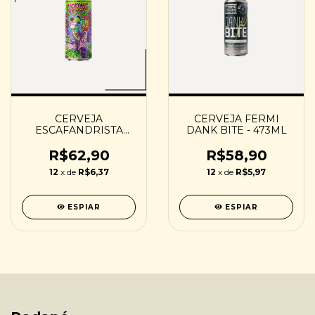
CERVEJA
CERVEJA FERMI
ESCAFANDRISTA
DANK BITE - 473ML
LICKING FROGS -
473ML
R$62,90
R$58,90
12
x de
R$6,37
12
x de
R$5,97
ESPIAR
ESPIAR