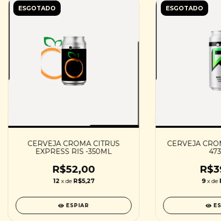
ESGOTADO
ESGOTADO
CERVEJA CROMA CITRUS
CERVEJA CROM
EXPRESS RIS -350ML
47
R$52,00
R$3
12
x de
R$5,27
9
x de
ESPIAR
E