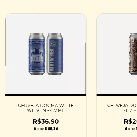
CERVEJA DOGMA WITTE
CERVEJA DO
WIEVEN - 473ML
PILZ -
R$36,90
R$2
8
x de
R$5,36
6
x de