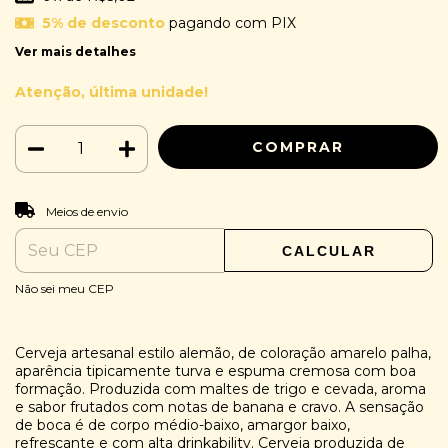
5% de desconto
pagando com PIX
Ver mais detalhes
Atenção, última unidade!
ALTERAR CEP
Entregas para o CEP:
Meios de envio
CALCULAR
Não sei meu CEP
Cerveja artesanal estilo alemão, de coloração amarelo palha,
aparência tipicamente turva e espuma cremosa com boa
formação. Produzida com maltes de trigo e cevada, aroma
e sabor frutados com notas de banana e cravo. A sensação
de boca é de corpo médio-baixo, amargor baixo,
refrescante e com alta drinkability. Cerveja produzida de