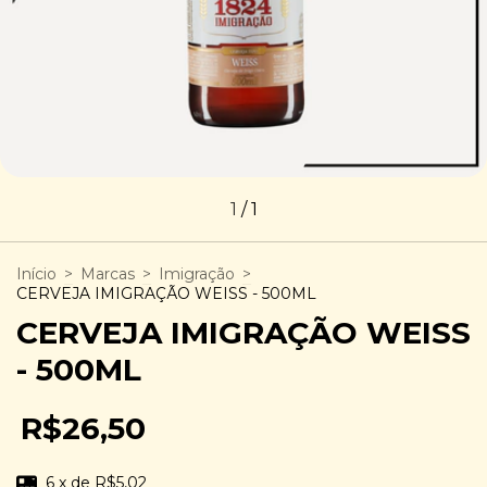
1
/
1
Início
>
Marcas
>
Imigração
>
CERVEJA IMIGRAÇÃO WEISS - 500ML
CERVEJA IMIGRAÇÃO WEISS
- 500ML
R$26,50
6
x de
R$5,02