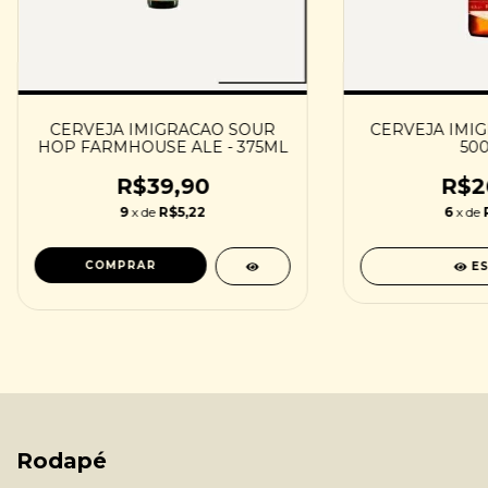
CERVEJA IMIGRACAO SOUR
CERVEJA IMIG
HOP FARMHOUSE ALE - 375ML
50
R$39,90
R$2
9
x de
R$5,22
6
x de
E
Rodapé