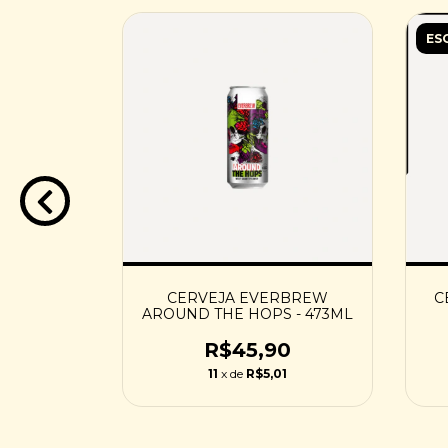
ES
S ONLY
CERVEJA EVERBREW
C
 - 473ML
AROUND THE HOPS - 473ML
0
R$45,90
3
11
x de
R$5,01