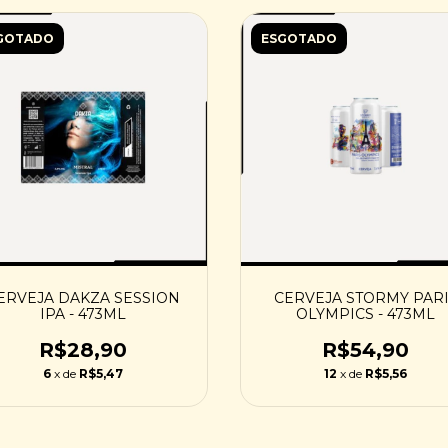
GOTADO
ESGOTADO
ERVEJA DAKZA SESSION
CERVEJA STORMY PAR
IPA - 473ML
OLYMPICS - 473ML
R$28,90
R$54,90
6
x de
R$5,47
12
x de
R$5,56