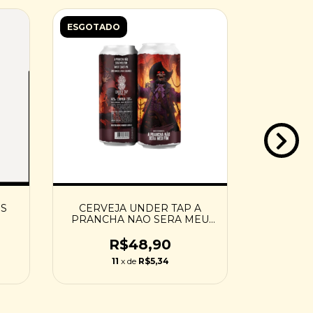
ESGOTADO
ESGOTAD
IS
CERVEJA UNDER TAP A
CERVE
PRANCHA NAO SERA MEU
HOPS OF
FIM - 473ML
R$48,90
11
x de
R$5,34
1