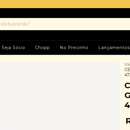
Seja Sócio
Chopp
No Precinho
Lançamentos
Iní
CE
4
G
4