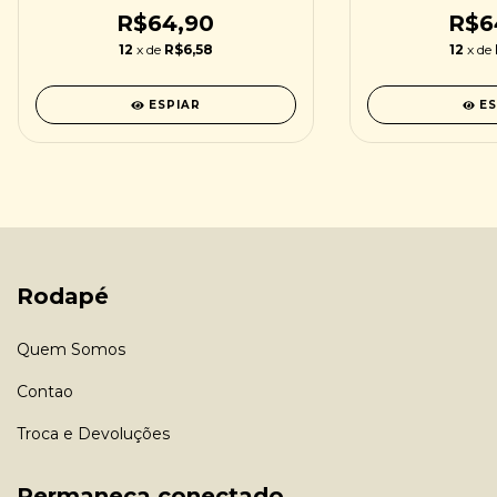
R$64,90
R$6
12
x de
R$6,58
12
x de
ESPIAR
E
Rodapé
Quem Somos
Contao
Troca e Devoluções
Permaneça conectado