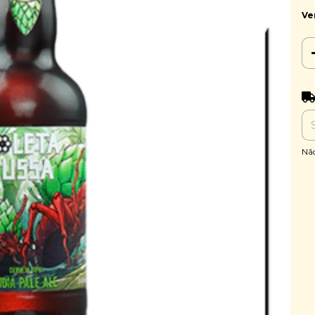
Ve
Ent
Nã