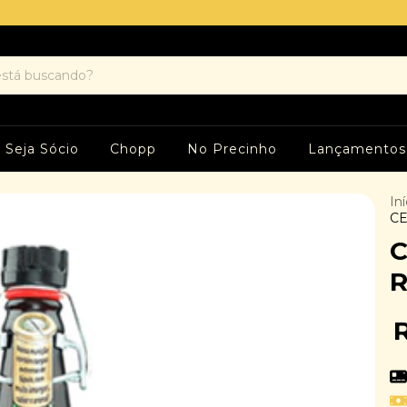
Seja Sócio
Chopp
No Precinho
Lançamentos
Iní
CE
C
R