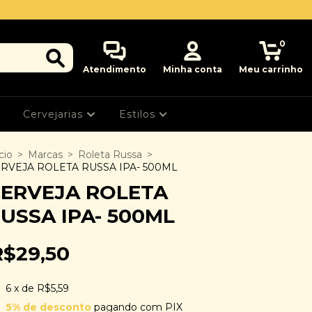
0
Atendimento
Minha conta
Meu carrinho
Cervejarias
Estilos
cio
>
Marcas
>
Roleta Russa
>
RVEJA ROLETA RUSSA IPA- 500ML
ERVEJA ROLETA
USSA IPA- 500ML
R$29,50
6
x de
R$5,59
5% de desconto
pagando com PIX