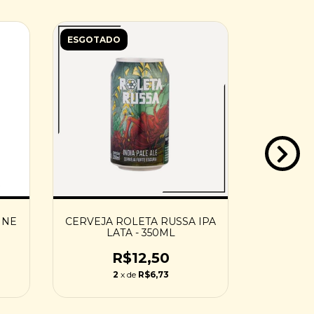
ESGOTADO
ESGOTAD
 NE
CERVEJA ROLETA RUSSA IPA
CERVEJ
LATA - 350ML
IMPERIAL
R$12,50
2
x de
R$6,73