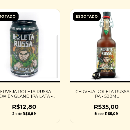
GOTADO
ESGOTADO
ERVEJA ROLETA RUSSA
CERVEJA ROLETA RUSSA
EW ENGLAND IPA LATA -
IPA - 500ML
350ML
R$12,80
R$35,00
2
x de
R$6,89
8
x de
R$5,09