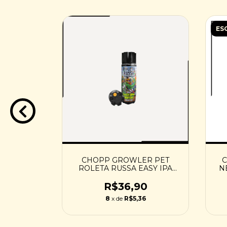
ES
A RUSSA
CHOPP GROWLER PET
C
50ML
ROLETA RUSSA EASY IPA
N
TROPICAL - 1L
0
R$36,90
4
8
x de
R$5,36