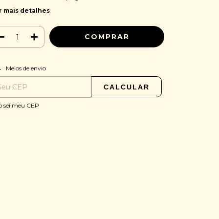
r mais detalhes
ALTERAR CEP
regas para o CEP:
Meios de envio
CALCULAR
o sei meu CEP