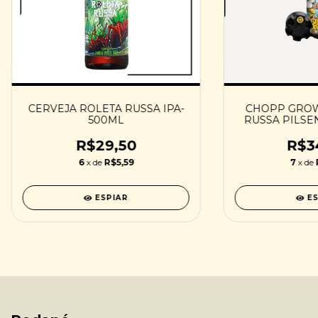
CERVEJA ROLETA RUSSA IPA-
CHOPP GROW
500ML
RUSSA PILSEN
R$29,50
R$3
6
x de
R$5,59
7
x de
ESPIAR
E