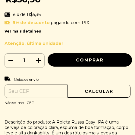
8
x de
R$5,36
5% de desconto
pagando com PIX
Ver mais detalhes
Atenção, última unidade!
ALTERAR CEP
Entregas para o CEP:
Meios de envio
CALCULAR
Não sei meu CEP
Descrição do produto: A Roleta Russa Easy IPA é uma
cerveja de coloração clara, espuma de boa formação, corpo
leve e alta drinkability. É um dos rótulos mais leves da