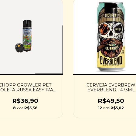
CERVEJA EVERBREW
CHOPP GROWLER PET
EVERBLEND - 473ML
OLETA RUSSA EASY IPA
TROPICAL - 1L
R$49,50
R$36,90
12
x de
R$5,02
8
x de
R$5,36