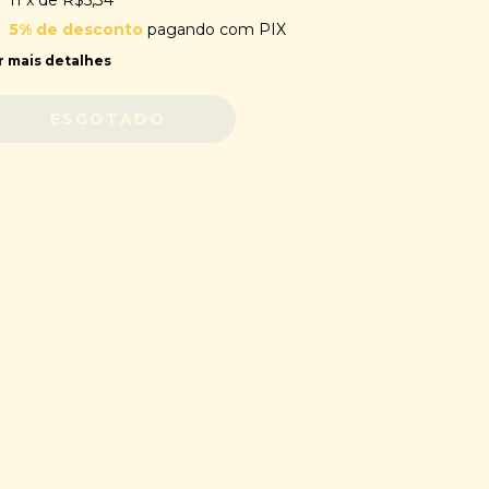
11
x de
R$5,34
5% de desconto
pagando com PIX
r mais detalhes