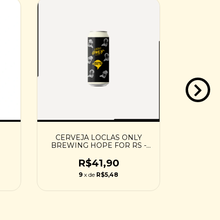
CERVEJA LOCLAS ONLY
CERVEJ
BREWING HOPE FOR RS -
473ML
R$41,90
9
x de
R$5,48
1