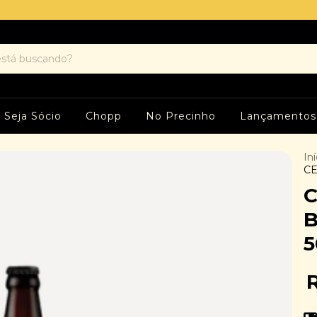
Seja Sócio
Chopp
No Precinho
Lançamentos
Iní
CE
C
B