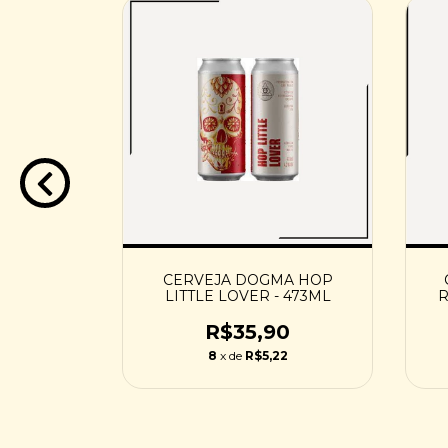
IOSA
CERVEJA DOGMA HOP
473ML
LITTLE LOVER - 473ML
R
0
R$35,90
9
8
x de
R$5,22