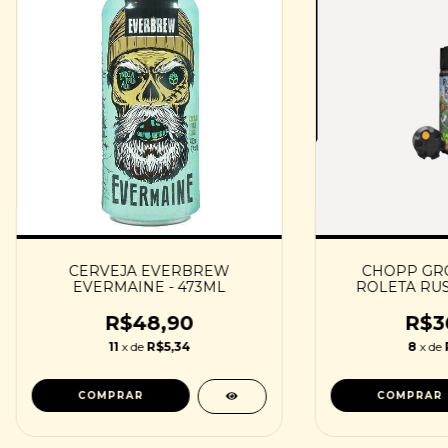
CERVEJA EVERBREW
CHOPP GR
EVERMAINE - 473ML
ROLETA RUS
TROPIC
R$48,90
R$3
11
x de
R$5,34
8
x de